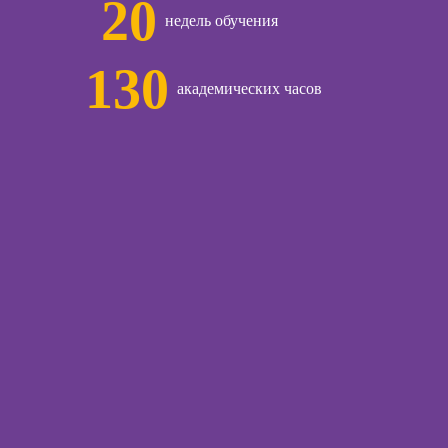
20
недель обучения
130
академических часов