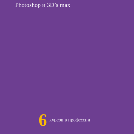
начинающих
екта
Photoshop и 3D’s max
Курсы техник
продаж
рических
ативных
Курсы по
открытию бизнеса
с нуля
Курсы по
заработку на Ozon
и Wildberries для
предпринимателей
6
курсов в профессии