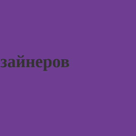
флористики для
начинающих
Курсы
коммерческой
флористики
Курсы
ландшафтного
дизайна
изайнеров
Курсы дизайна
интерьера
Курсы
анимации
Курсы 3D-
моделирования
Курсы 3D-
визуализации
Курсы 3DS MAX