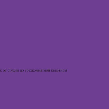
аций в
Курсы веб-
int
дизайна для
начинающих
Курсы
Photoshop
Курсы Adobe
Illustrator
(Иллюстратор),
векторная
графика
Курсы
графического
: от студии до трехкомнатной квартиры
дизайна
Курсы
Курсы