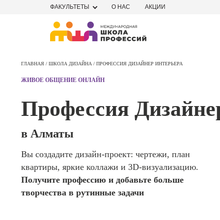
ФАКУЛЬТЕТЫ
О НАС
АКЦИИ
Профе
Школа маркетинга и рекламы
Профес
ГЛАВНАЯ /
ШКОЛА ДИЗАЙНА /
ПРОФЕССИЯ ДИЗАЙНЕР ИНТЕРЬЕРА
Школа дизайна
Специал
ЖИВОЕ ОБЩЕНИЕ ОНЛАЙН
поисков
Школа нейросетей и
оптими
Профессия Дизайне
сайтов (
программирования
продви
сайтов)
Школа психологии
в Алматы
Профес
Интерне
Вы создадите дизайн-проект: чертежи, план
Школа актерского мастерства
маркето
квартиры, яркие коллажи и 3D-визуализацию.
Профес
Школа бизнеса и управления
Получите профессию и добавьте больше
Менедж
творчества в рутинные задачи
маркети
Фотошкола
социал
сетях (