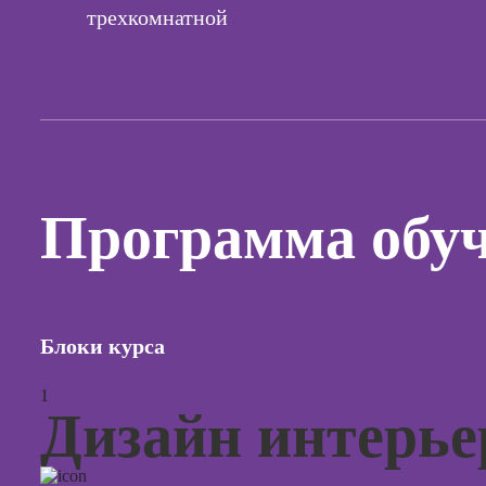
трехкомнатной
Курсы с
и прод
сайтов н
Курсы
контекс
реклам
Курсы
Программа обу
продви
социал
сетях
Курсы
таргети
Блоки курса
реклам
Курсы
1
продюс
Дизайн интерье
проекто
Курсы с