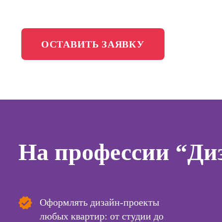
менедж
Школа медиа
Профес
Специал
ОСТАВИТЬ ЗАЯВКУ
таргети
Онлайн-обучение
Курсы
Курсы
копирай
Курсы п
На профессии “Диз
создан
контент
Курсы п
поисков
оптими
Оформлять дизайн-проекты
сайтов (
продви
любых квартир: от студии до
сайтов)