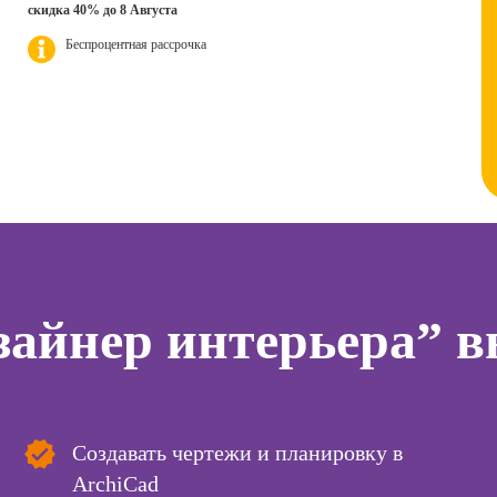
дизайнер
скидка 40% до 8 Августа
ер)
для н
Курсы Excel:
Беспроцентная рассрочка
Профессия 3Д-
сия
продвинутый
Курсы 
визуализатор
ист по
уровень
отнош
интерьера
нгу
мужчи
Курсы Power BI
женщи
Профессия
Дизайнер
Курсы системного
Практи
анимационной
администратора
НЛП
графики
(Моушн-
Курсы ИИ-
Курсы 
дизайнер)
программирования
людьм
тинга
(вайб-кодинг)
Профессия
Курсы 
о
Ландшафтный
Курсы нейросетей
психол
айнер интерьера” в
ию
дизайнер
для офиса
менед
а
персон
Профессия
о
Дизайнер
Курсы 
ой
сайтов на Tilda
психол
зации
Создавать чертежи и планировку в
seo-
Профессия
Курсы
жение
Коммерческий
ArchiCad
эмоцио
диджитал-