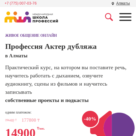
+7 (775) 007-03-76
Алматы
Профессии
Школа маркетинга и
рекламы
ЖИВОЕ ОБЩЕНИЕ ОНЛАЙН
Профессия
Специалист по
Профессия Актер дубляжа
Школа дизайна
поисковой
в Алматы
оптимизации
сайтов (seo-
Школа нейросетей и
Практический курс, на котором вы поставите речь,
продвижение
программирования
сайтов)
научитесь работать с дыханием, озвучите
аудиокнигу, сцены из фильмов и научитесь
Школа психологии
Профессия
записывать
Интернет-
маркетолог
собственные проекты и подкасты
Школа актерского
мастерства
Профессия
одним платежом:
Менеджер по
-40%
177800
маркетингу в
296400
₸
₸
Школа бизнеса и
социальных
14900
₸/мес.
управления
сетях (SMM-