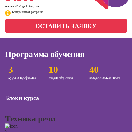
менеджер)
скидка 40% до 8 Августа
Фотошкола
Беспроцентная рассрочка
Профессия
Специалист по
Школа медиа
ОСТАВИТЬ ЗАЯВКУ
таргетингу
Курсы
Онлайн-обучение
Программа обучения
Курсы
3
10
40
копирайтинга
курса в профессии
недель обучения
академических часов
Курсы по
созданию
контента
Блоки курса
Курсы по
поисковой
1
оптимизации
Техника речи
сайтов (seo-
продвижение
сайтов)
5