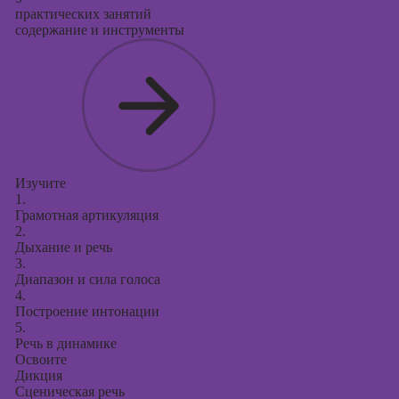
практических занятий
Курсы создания
содержание и инструменты
и продвижения
сайтов на Tilda
Курсы
контекстной
рекламы
Курсы
продвижения в
Изучите
социальных
1.
сетях
Грамотная артикуляция
2.
Курсы
Дыхание и речь
3.
таргетированной
Диапазон и сила голоса
рекламы
4.
Построение интонации
Курсы
5.
продюсирования
Речь в динамике
проектов
Освоите
Дикция
Курсы создания
Сценическая речь