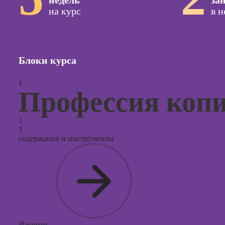
недель
за
на курс
в 
Курсы с
и прод
сайтов н
Курсы
Блоки курса
контекс
реклам
1
Профессия коп
Курсы
продви
социал
1
сетях
1
содержание и инструменты
Курсы
таргети
реклам
Курсы
продюс
проекто
Курсы с
Изучите