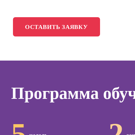
менедж
Школа медиа
Профес
Специал
ОСТАВИТЬ ЗАЯВКУ
таргети
Онлайн-обучение
Курсы
Курсы
копирай
Курсы п
Программа обу
создан
контент
Курсы п
поисков
оптими
5
2
сайтов (
продви
сайтов)