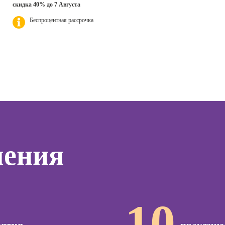
дизайнер
скидка 40% до 7 Августа
ер)
для н
Курсы Excel:
Беспроцентная рассрочка
Профессия 3Д-
сия
продвинутый
Курсы 
визуализатор
ист по
уровень
отнош
интерьера
нгу
мужчи
Курсы Power BI
женщи
Профессия
Дизайнер
Курсы системного
Практи
анимационной
администратора
НЛП
графики
(Моушн-
Курсы ИИ-
Курсы 
дизайнер)
программирования
людьм
тинга
(вайб-кодинг)
Профессия
Курсы 
о
Ландшафтный
Курсы нейросетей
психол
чения
ию
дизайнер
для офиса
менед
а
персон
Профессия
о
Дизайнер
Курсы 
ой
сайтов на Tilda
психол
зации
10
seo-
Профессия
Курсы
жение
Коммерческий
эмоцио
диджитал-