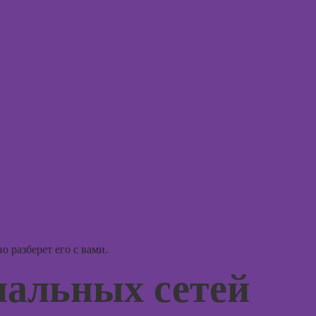
Photoshop
Курсы ArchiCad
для дизайнеров
интерьера
Практикум:
интерьерные
коллажи в
Adobe
Photoshop
Курсы
подготовки
недвижимости к
продаже
(хоумстейджинг)
 разберет его с вами.
иальных сетей