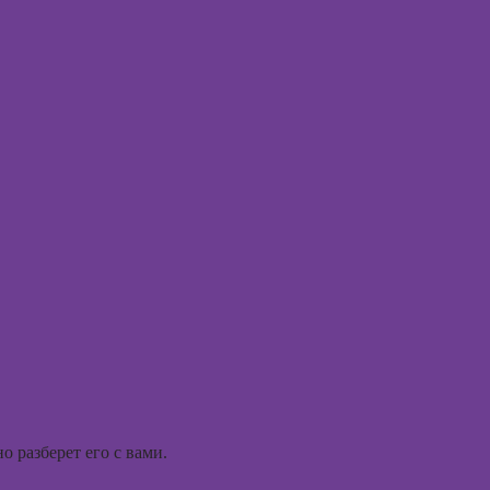
аций в
Курсы веб-
int
дизайна для
начинающих
Курсы
Photoshop
Курсы Adobe
Illustrator
(Иллюстратор),
векторная
графика
Курсы
графического
дизайна
Курсы
 разберет его с вами.
Курсы