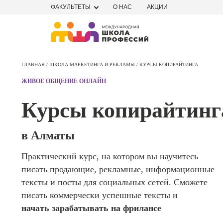
ФАКУЛЬТЕТЫ
О НАС
АКЦИИ
Профе
Школа маркетинга и рекламы
Профес
ГЛАВНАЯ /
ШКОЛА МАРКЕТИНГА И РЕКЛАМЫ /
КУРСЫ КОПИРАЙТИНГА
Школа дизайна
Специал
ЖИВОЕ ОБЩЕНИЕ ОНЛАЙН
поисков
Школа нейросетей и
оптими
Курсы копирайтинг
сайтов (
программирования
продви
сайтов)
Школа психологии
в Алматы
Профес
Интерне
Практический курс, на котором вы научитесь
Школа актерского мастерства
маркето
писать продающие, рекламные, информационные
Профес
Школа бизнеса и управления
тексты и посты для социальных сетей. Сможете
Менедж
писать коммерчески успешные тексты и
маркети
Фотошкола
начать зарабатывать на фрилансе
социал
сетях (