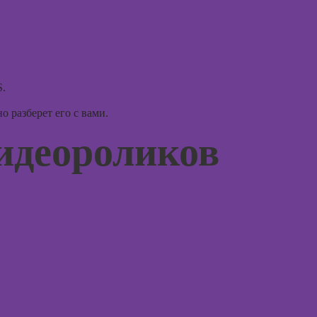
для дизайнеров
интерьера
Курсы по
монтажу в After
Effects
.
Курсы дизайна
интерфейсов
 разберет его с вами.
идеороликов
Курсы Autodesk
AutoCAD
Курсы
Блендера
(Blender 3D)
Курсы
рисования в
Photoshop
Курсы создания
2Д-персонажей
в Adobe