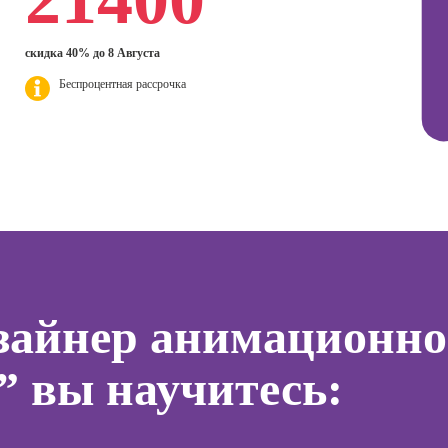
дизайнер
ер)
для н
Курсы Excel:
Профессия 3Д-
сия
скидка 40% до 8 Августа
продвинутый
Курсы 
визуализатор
ист по
уровень
отнош
интерьера
Беспроцентная рассрочка
нгу
мужчи
Курсы Power BI
женщи
Профессия
Дизайнер
Курсы системного
Практи
анимационной
администратора
НЛП
графики
(Моушн-
Курсы ИИ-
Курсы 
дизайнер)
программирования
людьм
тинга
(вайб-кодинг)
Профессия
Курсы 
о
Ландшафтный
Курсы нейросетей
психол
ию
дизайнер
для офиса
менед
а
зайнер анимационн
персон
Профессия
о
Дизайнер
Курсы 
ой
” вы научитесь:
сайтов на Tilda
психол
зации
seo-
Профессия
Курсы
жение
Коммерческий
эмоцио
диджитал-