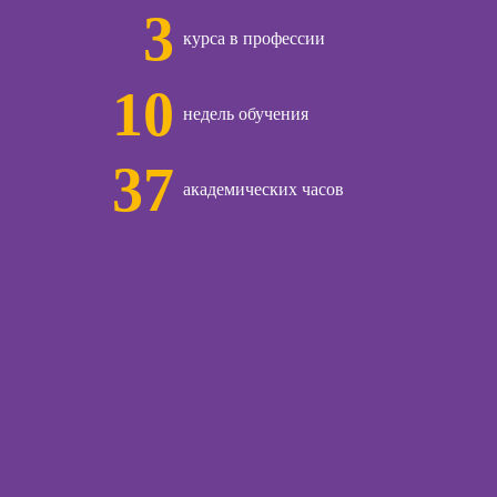
3
курса в профессии
10
недель обучения
37
академических часов