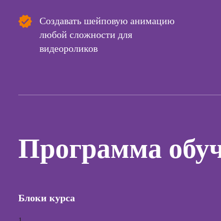
Курсы с
Создавать шейповую анимацию
и прод
любой сложности для
сайтов н
видеороликов
Курсы
контекс
реклам
Курсы
продви
социал
сетях
Программа обу
Курсы
таргети
реклам
Курсы
продюс
Блоки курса
проекто
Курсы с
1