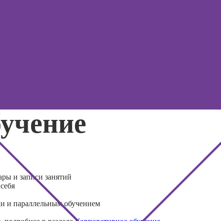
бучение
ары и записи занятий
 себя
ми и параллельным обучением