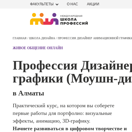
ФАКУЛЬТЕТЫ
О НАС
АКЦИИ
Профе
Школа маркетинга и рекламы
Профес
ГЛАВНАЯ /
ШКОЛА ДИЗАЙНА /
ПРОФЕССИЯ ДИЗАЙНЕР АНИМАЦИОННОЙ ГРАФИКИ
Школа дизайна
Специал
ЖИВОЕ ОБЩЕНИЕ ОНЛАЙН
поисков
Школа нейросетей и
оптими
Профессия Дизайне
сайтов (
программирования
продви
графики (Моушн-ди
сайтов)
Школа психологии
Профес
Интерне
в Алматы
Школа актерского мастерства
маркето
Практический курс, на котором вы соберете
Профес
Школа бизнеса и управления
первые работы для портфолио: визуальные
Менедж
маркети
эффекты, анимацию, 3D-графику.
Фотошкола
социал
Начнете развиваться в цифровом творчестве и
сетях (