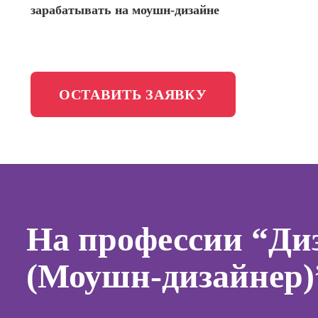
зарабатывать на моушн-дизайне
менедж
Школа медиа
Профес
Специал
таргети
Онлайн-обучение
ОСТАВИТЬ ЗАЯВКУ
Курсы
Курсы
копирай
Курсы п
создан
контент
На профессии “Ди
Курсы п
поисков
(Моушн-дизайнер)
оптими
сайтов (
продви
сайтов)