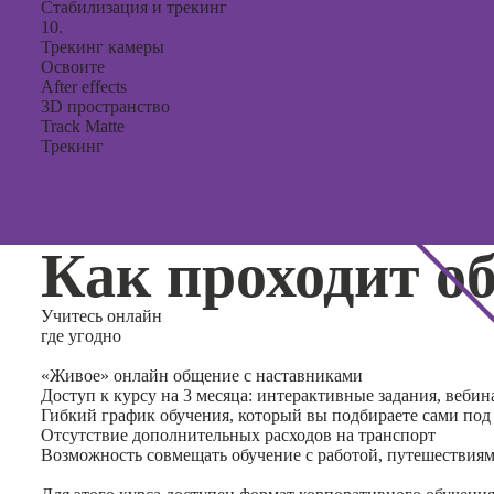
Стабилизация и трекинг
10.
Трекинг камеры
Освоите
After effects
3D пространство
Track Matte
Трекинг
Как проходит о
Учитесь
онлайн
где угодно
«Живое» онлайн общение с наставниками
Доступ к курсу на 3 месяца: интерактивные задания, вебин
Гибкий график обучения, который вы подбираете сами под
Отсутствие дополнительных расходов на транспорт
Возможность совмещать обучение с работой, путешествия