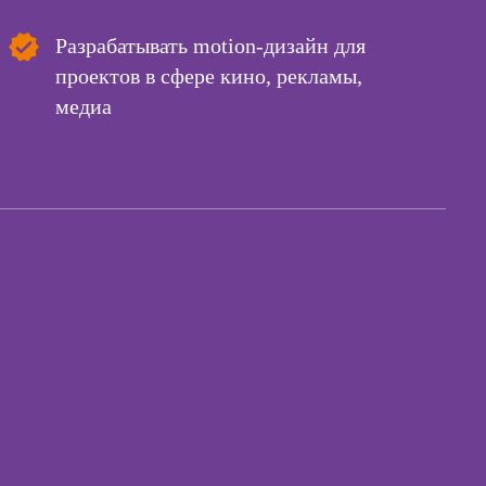
начинающих
екта
Курсы техник
Разрабатывать motion-дизайн для
продаж
рических
проектов в сфере кино, рекламы,
ативных
Курсы по
медиа
открытию бизнеса
с нуля
Курсы по
заработку на Ozon
и Wildberries для
предпринимателей