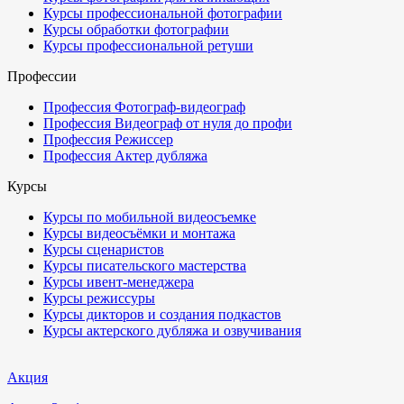
Курсы профессиональной фотографии
Курсы обработки фотографии
Курсы профессиональной ретуши
Профессии
Профессия Фотограф-видеограф
Профессия Видеограф от нуля до профи
Профессия Режиссер
Профессия Актер дубляжа
Курсы
Курсы по мобильной видеосъемке
Курсы видеосъёмки и монтажа
Курсы сценаристов
Курсы писательского мастерства
Курсы ивент-менеджера
Курсы режиссуры
Курсы дикторов и создания подкастов
Курсы актерского дубляжа и озвучивания
Акция