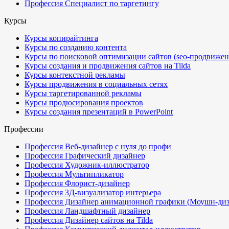
Профессия Специалист по таргетингу
Курсы
Курсы копирайтинга
Курсы по созданию контента
Курсы по поисковой оптимизации сайтов (seo-продвижен
Курсы создания и продвижения сайтов на Tilda
Курсы контекстной рекламы
Курсы продвижения в социальных сетях
Курсы таргетированной рекламы
Курсы продюсирования проектов
Курсы создания презентаций в PowerPoint
Профессии
Профессия Веб-дизайнер с нуля до профи
Профессия Графический дизайнер
Профессия Художник-иллюстратор
Профессия Мультипликатор
Профессия Флорист-дизайнер
Профессия 3Д-визуализатор интерьера
Профессия Дизайнер анимационной графики (Моушн-диз
Профессия Ландшафтный дизайнер
Профессия Дизайнер сайтов на Tilda