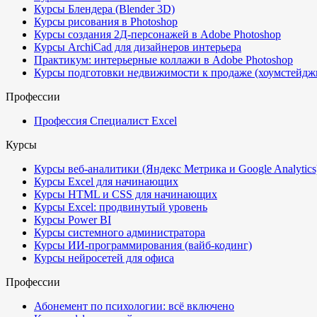
Курсы Блендера (Blender 3D)
Курсы рисования в Photoshop
Курсы создания 2Д-персонажей в Adobe Photoshop
Курсы ArchiCad для дизайнеров интерьера
Практикум: интерьерные коллажи в Adobe Photoshop
Курсы подготовки недвижимости к продаже (хоумстейдж
Профессии
Профессия Специалист Excel
Курсы
Курсы веб-аналитики (Яндекс Метрика и Google Analytics
Курсы Excel для начинающих
Курсы HTML и CSS для начинающих
Курсы Excel: продвинутый уровень
Курсы Power BI
Курсы системного администратора
Курсы ИИ-программирования (вайб-кодинг)
Курсы нейросетей для офиса
Профессии
Абонемент по психологии: всё включено