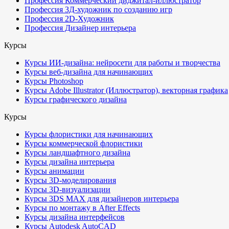
Профессия Коммерческий диджитал-иллюстратор
Профессия 3Д-художник по созданию игр
Профессия 2D-Художник
Профессия Дизайнер интерьера
Курсы
Курсы ИИ-дизайна: нейросети для работы и творчества
Курсы веб-дизайна для начинающих
Курсы Photoshop
Курсы Adobe Illustrator (Иллюстратор), векторная графика
Курсы графического дизайна
Курсы
Курсы флористики для начинающих
Курсы коммерческой флористики
Курсы ландшафтного дизайна
Курсы дизайна интерьера
Курсы анимации
Курсы 3D-моделирования
Курсы 3D-визуализации
Курсы 3DS MAX для дизайнеров интерьера
Курсы по монтажу в After Effects
Курсы дизайна интерфейсов
Курсы Autodesk AutoCAD